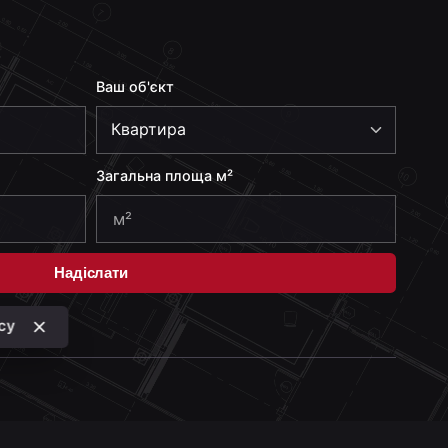
Ваш об'єкт
Загальна площа м²
Надіслати
icy