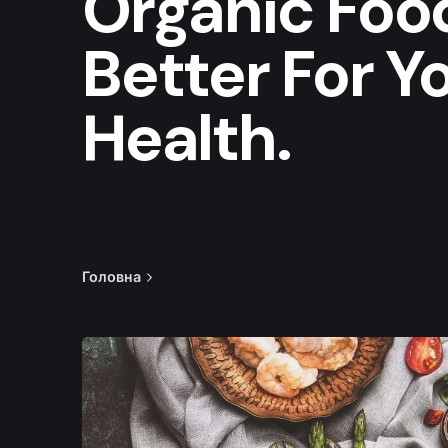
Organic Foo
Better For Y
Health.
Головна