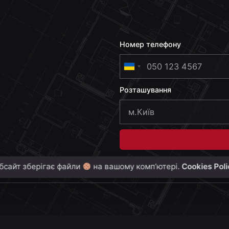
Номер телефону
U
k
Розташування
r
a
i
n
e
+
бсайт зберігає файли
на вашому комп’ютері.
Cookies Pol
3
8
0