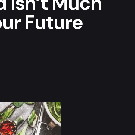
d Isn’t Much
our Future