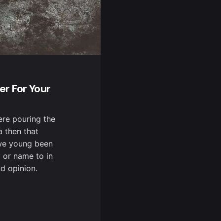
er For Your
ere pouring the
 then that
 we young been
ly or name to in
d opinion.