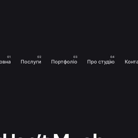
овна
Послуги
Портфоліо
Про студію
Конт