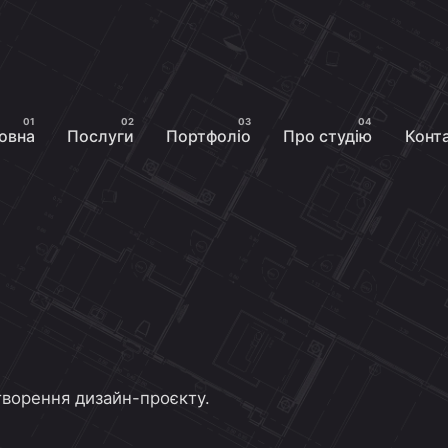
овна
Послуги
Портфоліо
Про студію
Конт
творення дизайн-проєкту.