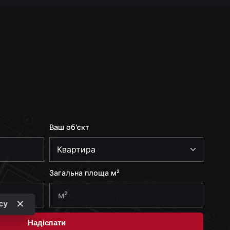
Ваш об'єкт
Загальна площа м²
icy
Надіслати