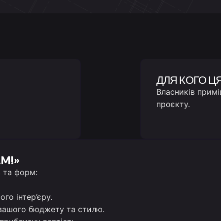
ДЛЯ КОГО Ц
Власників примі
проєкту.
AM!»
в та форм:
го інтер’єру.
вашого бюджету та стилю.