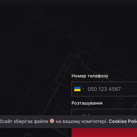
Номер телефону
U
k
Розташування
r
a
i
бсайт зберігає файли
на вашому комп’ютері.
Cookies Pol
n
e