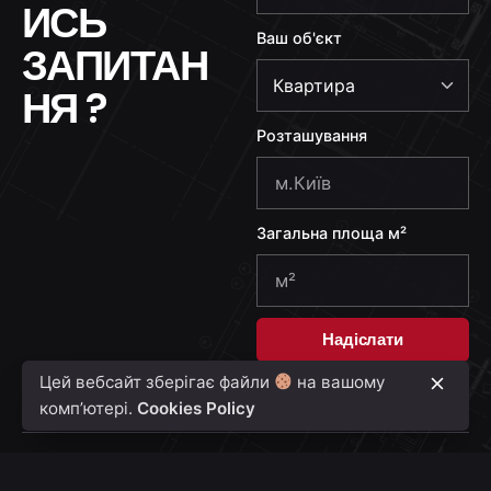
ИСЬ
k
Ваш об'єкт
r
ЗАПИТАН
a
НЯ ?
i
n
Розташування
e
+
3
Загальна площа м²
8
0
Надіслати
Цей вебсайт зберігає файли
на вашому
комп’ютері.
Cookies Policy