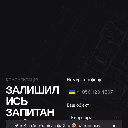
КОНСУЛЬТАЦІЯ
Номер телефону
ЗАЛИШИЛ
U
ИСЬ
k
Ваш об'єкт
r
ЗАПИТАН
a
НЯ ?
i
Цей вебсайт зберігає файли
на вашому