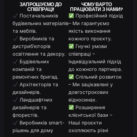
ЗАПРОШУЄМО ДО
ЧОМУ ВАРТО
СПІВПРАЦІ!
ПРАЦЮВАТИ З НАМИ?
Постачальників
Професійний підхід
будівельних матеріалів
– Ми гарантуємо
та меблів.
якість виконання
Виробників та
кожного проєкту.
дистриб’юторів
Гнучкі умови
освітлення та декору.
співпраці –
Будівельних
Індивідуальний підхід
компаній та
до кожного партнера.
ремонтних бригад.
Спільний розвиток
Архітекторів та
– Ми зацікавлені у
дизайнерів.
довгострокових
Ландшафтних
відносинах.
дизайнерів та
Розширення
флористів.
клієнтської бази –
Виробників smart-
Наші проєкти
рішень для дому
охоплюють різні