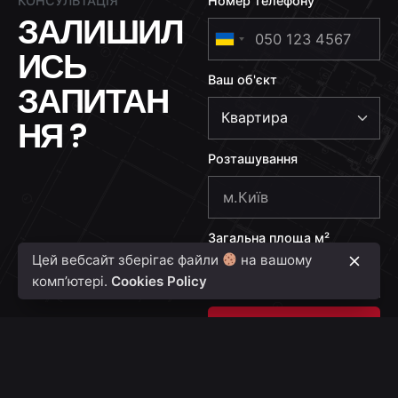
КОНСУЛЬТАЦІЯ
Номер телефону
ЗАЛИШИЛ
U
ИСЬ
k
Ваш об'єкт
r
ЗАПИТАН
a
НЯ ?
i
n
Розташування
e
+
3
Загальна площа м²
8
Цей вебсайт зберігає файли
на вашому
0
комп’ютері.
Cookies Policy
Надіслати