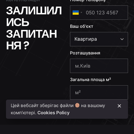
ЗАЛИШИЛ
U
ИСЬ
k
Ваш об'єкт
r
ЗАПИТАН
a
НЯ ?
i
n
Розташування
e
+
3
Загальна площа м²
8
0
Цей вебсайт зберігає файли
на вашому
Надіслати
комп’ютері.
Cookies Policy