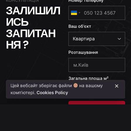
КОНСУЛЬТАЦІЯ
Номер телефону
ЗАЛИШИЛ
U
ИСЬ
k
Ваш об'єкт
r
ЗАПИТАН
a
НЯ ?
i
n
Розташування
e
+
3
Загальна площа м²
8
Цей вебсайт зберігає файли
на вашому
0
комп’ютері.
Cookies Policy
Надіслати