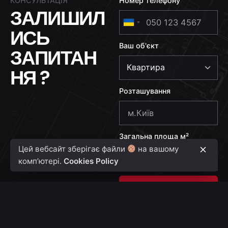
КОНСУЛЬТАЦІЯ
Номер телефону
ЗАЛИШИЛ
U
ИСЬ
k
Ваш об'єкт
r
ЗАПИТАН
a
НЯ ?
i
n
Розташування
e
+
3
Загальна площа м²
8
Цей вебсайт зберігає файли
на вашому
0
комп’ютері.
Cookies Policy
Надіслати