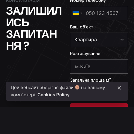
КОНСУЛЬТАЦІЯ
Номер телефону
ЗАЛИШИЛ
U
ИСЬ
k
Ваш об'єкт
r
ЗАПИТАН
a
НЯ ?
i
n
Розташування
e
+
3
Загальна площа м²
8
Цей вебсайт зберігає файли
на вашому
0
комп’ютері.
Cookies Policy
Надіслати