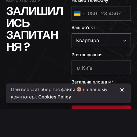
КОНСУЛЬТАЦІЯ
Номер телефону
ЗАЛИШИЛ
U
ИСЬ
k
Ваш об'єкт
r
ЗАПИТАН
a
НЯ ?
i
n
Розташування
e
+
3
Загальна площа м²
8
Цей вебсайт зберігає файли
на вашому
0
комп’ютері.
Cookies Policy
Надіслати