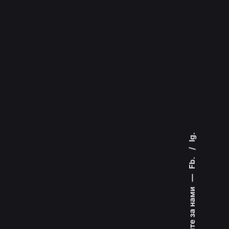
Ig.
Fb.
—
Слідкуйте за нами