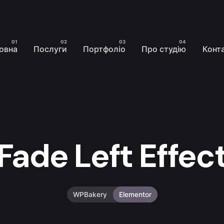
овна
Послуги
Портфоліо
Про студію
Конт
Fade Left Effec
WPBakery
Elementor