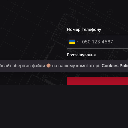
Номер телефону
U
k
Розташування
r
a
бсайт зберігає файли
на вашому комп’ютері.
Cookies Pol
i
n
e
+
3
8
0