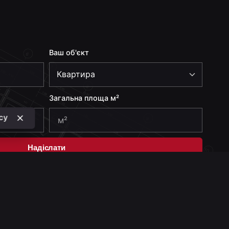
Ваш об'єкт
Загальна площа м²
icy
Надіслати