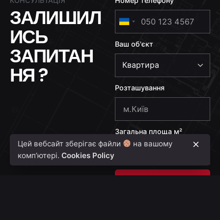
КОНСУЛЬТАЦІЯ
Номер телефону
ЗАЛИШИЛ
U
ИСЬ
k
Ваш об'єкт
r
ЗАПИТАН
a
НЯ ?
i
n
Розташування
e
+
3
Загальна площа м²
8
Цей вебсайт зберігає файли
на вашому
0
комп’ютері.
Cookies Policy
Надіслати