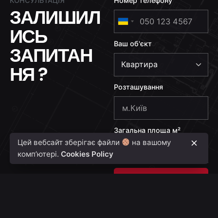
КОНСУЛЬТАЦІЯ
Номер телефону
ЗАЛИШИЛ
U
ИСЬ
k
Ваш об'єкт
r
ЗАПИТАН
a
НЯ ?
i
n
Розташування
e
+
3
Загальна площа м²
8
Цей вебсайт зберігає файли
на вашому
0
комп’ютері.
Cookies Policy
Надіслати