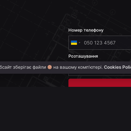
Номер телефону
U
k
Розташування
r
a
бсайт зберігає файли
на вашому комп’ютері.
Cookies Pol
i
n
e
+
3
8
0