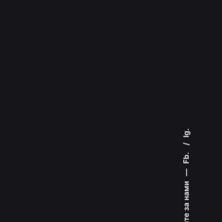
Ig.
Fb.
—
Слідкуйте за нами