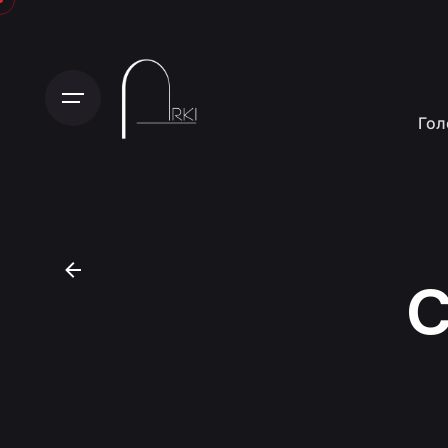
Гол
C