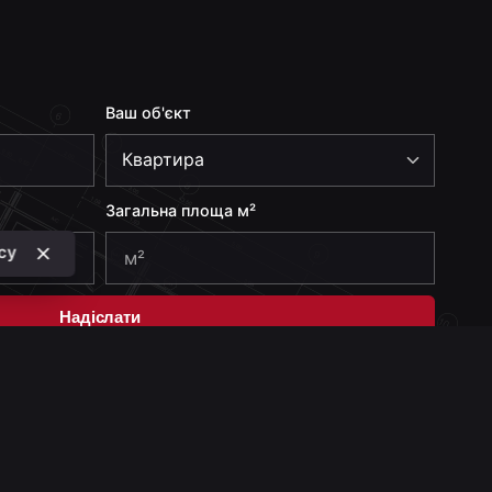
Ваш об'єкт
Загальна площа м²
icy
Надіслати