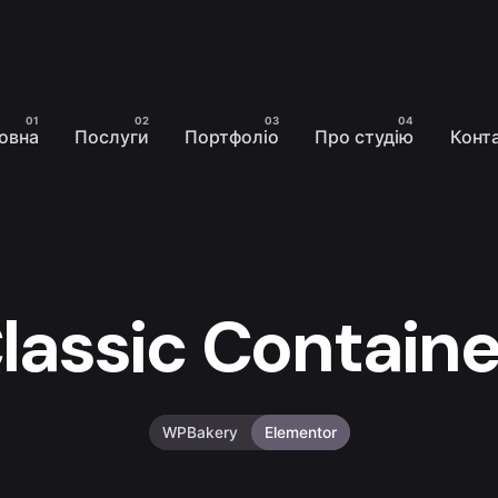
овна
Послуги
Портфоліо
Про студію
Конт
lassic Contain
WPBakery
Elementor