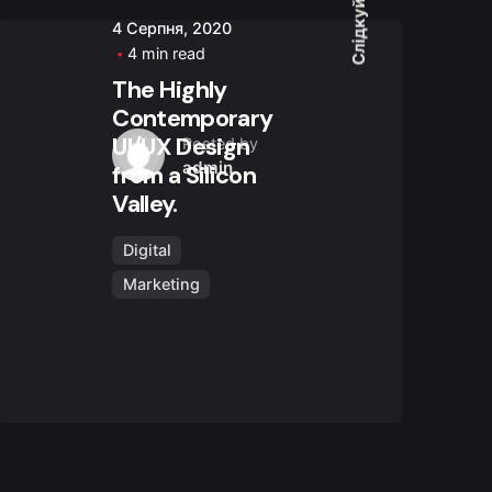
4 Серпня, 2020
4 min read
The Highly
Contemporary
UI/UX Design
Posted by
admin
from a Silicon
Valley.
Digital
Marketing