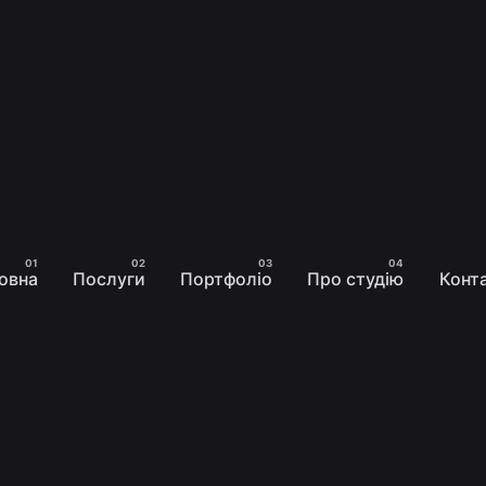
овна
Послуги
Портфоліо
Про студію
Конт