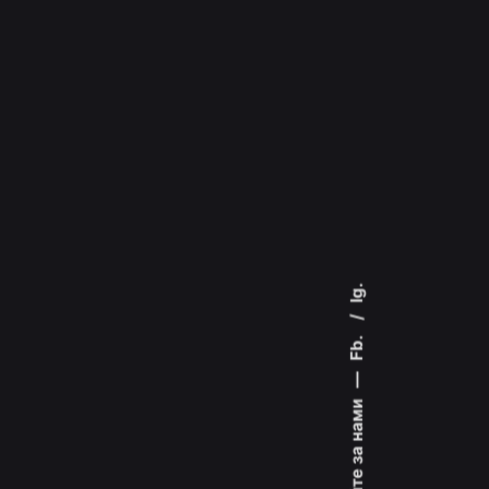
Ig.
Fb.
—
Слідкуйте за нами