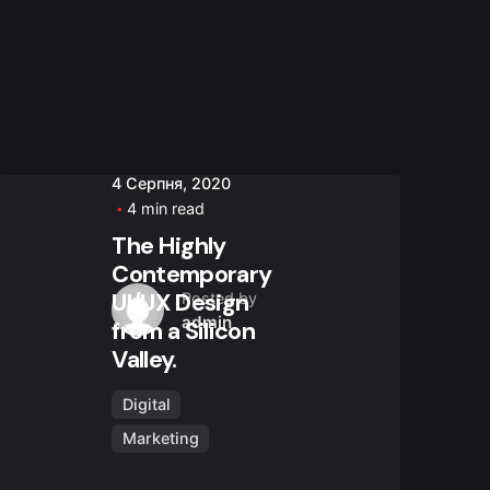
4 Серпня, 2020
4 min read
The Highly
Contemporary
UI/UX Design
Posted by
admin
from a Silicon
Valley.
Digital
Marketing