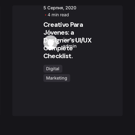
5 Серпня, 2020
4 min read
Creativo Para
Jóvenes: a
Designer’s UI/UX
Posted by
admin
Complete
Checklist.
Digital
Marketing