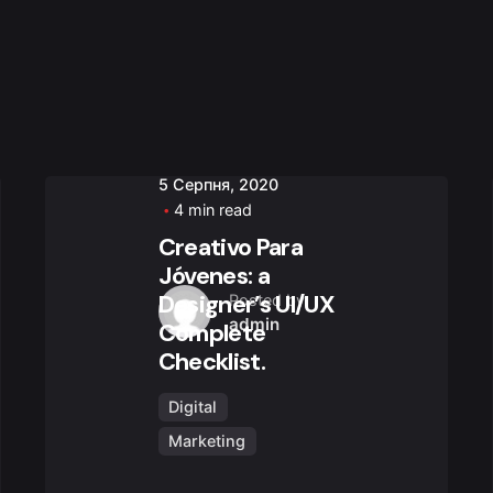
5 Серпня, 2020
4 min read
Creativo Para
Jóvenes: a
Designer’s UI/UX
Posted by
admin
Complete
Checklist.
Digital
Marketing