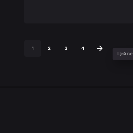
1
2
3
4
Цей ве