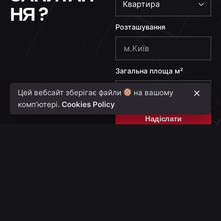
НЯ ?
i
n
Розташування
e
+
3
Загальна площа м²
8
0
Цей вебсайт зберігає файли
на вашому
комп’ютері.
Cookies Policy
Надіслати