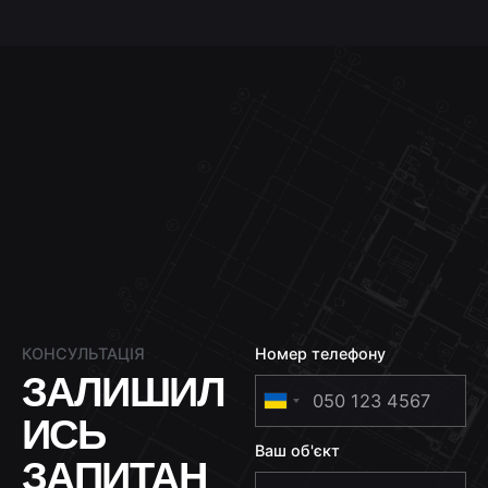
КОНСУЛЬТАЦІЯ
Номер телефону
ЗАЛИШИЛ
U
ИСЬ
k
Ваш об'єкт
r
ЗАПИТАН
a