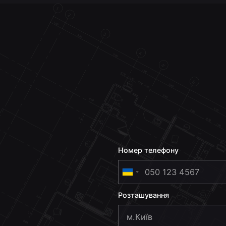
Номер телефону
U
k
Розташування
r
a
i