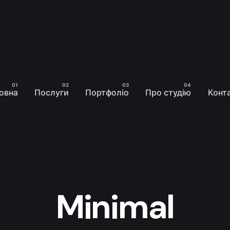
овна
Послуги
Портфоліо
Про студію
Конт
Minimal