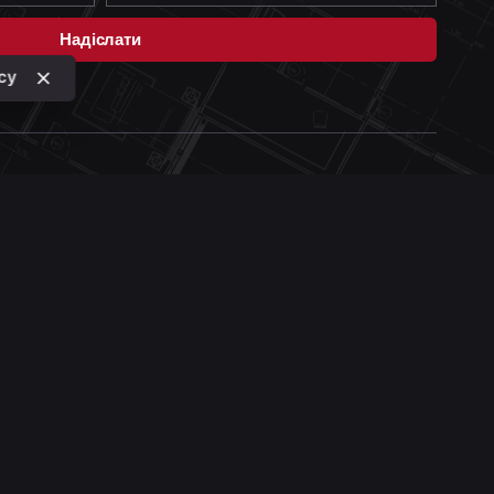
Надіслати
icy
КОНТАКТИ
Академіка Зелінського, 204, Київ
arki-design@gmail.com
+380 50 135 63 08
Телеграмм