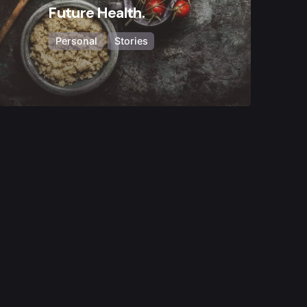
Future Health.
Personal
Stories