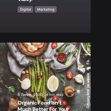
Digital
Marketing
Ig.
Fb.
Posted by
admin
—
Слідкуйте за нами
5 Липня, 2020
4 min read
Organic Food Isn’t
Much Better For Your