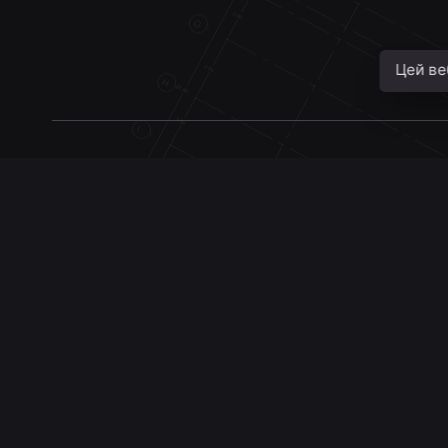
Цей ве
ПОСЛУ
Консультац
Дизайн інт
Підбір об’є
Пн-Пт 09:00 — 20:00
Сб-Нд: за домовленістю
Замір
Авторський
Об’єкт під 