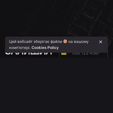
Цей вебсайт зберігає файли
на вашому
КОНСУЛЬТАЦІЯ
Номер телефону
ЗАЛИШИЛ
комп’ютері.
Cookies Policy
U
ИСЬ
k
Ваш об'єкт
r
ЗАПИТАН
a
НЯ ?
i
n
Розташування
e
+
3
Загальна площа м²
8