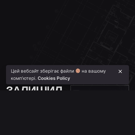
Цей вебсайт зберігає файли
на вашому
комп’ютері.
Cookies Policy
КОНСУЛЬТАЦІЯ
Номер телефону
ЗАЛИШИЛ
U
ИСЬ
k
Ваш об'єкт
r
ЗАПИТАН
a
НЯ ?
i
n
Розташування