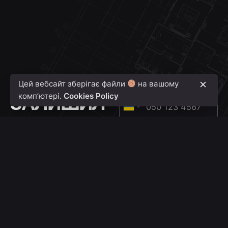
Цей вебсайт зберігає файли
на вашому
КОНСУЛЬТАЦІЯ
Номер телефону
ЗАЛИШИЛ
комп’ютері.
Cookies Policy
U
ИСЬ
k
Ваш об'єкт
r
ЗАПИТАН
a
НЯ ?
i
n
Розташування
e
+
3
Загальна площа м²
8