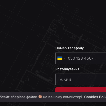
Номер телефону
U
k
Розташування
r
a
i
n
e
бсайт зберігає файли
на вашому комп’ютері.
Cookies Pol
+