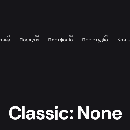
овна
Послуги
Портфоліо
Про студію
Конт
Classic: None