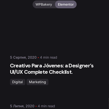
WPBakery
Elementor
Posted by
admin
5 Серпня, 2020
4 min read
Creativo Para Jóvenes: a Designer’s
UI/UX Complete Checklist.
Posted by
admin
Digital
Marketing
5 Липня, 2020
4 min read