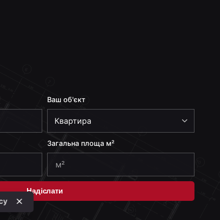
Ваш об'єкт
Загальна площа м²
Надіслати
icy