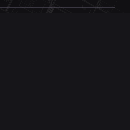
КОНТАКТИ
Академіка Зелінського, 204, Київ
arki-design@gmail.com
+380 50 135 63 08
Телеграмм