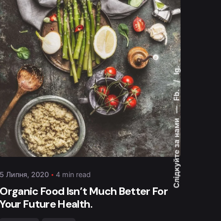
Ig.
Fb.
—
Posted by
admin
Слідкуйте за нами
5 Липня, 2020
4 min read
Organic Food Isn’t Much Better For
Your Future Health.