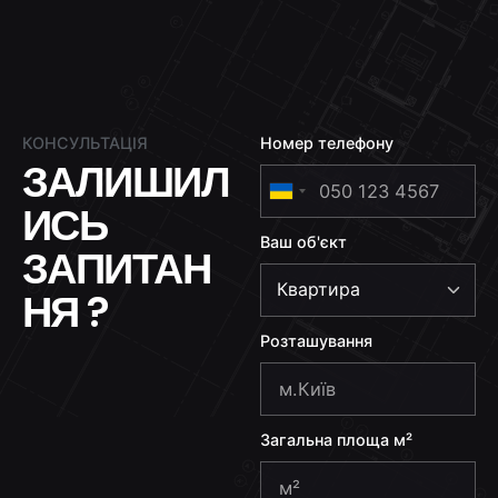
КОНСУЛЬТАЦІЯ
Номер телефону
ЗАЛИШИЛ
U
ИСЬ
k
Ваш об'єкт
r
ЗАПИТАН
a
НЯ ?
i
n
Розташування
e
+
3
Загальна площа м²
8
0