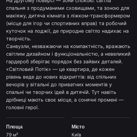
На другому поверсі — зони спокою: світла
спальня з продуманими сховищами, та зоною для
макіяжу, дитяча кімната з ліжком-трансформером
(місце для ігор чи спортивних вправ) та робочий
куточок на лоджії, де природне світло надихає на
творчість.
Санвузли, незважаючи на компактність, вражають
світлим дизайном і функціональністю, а невеликий
гардероб зберігає порядок без зайвих деталей.
«Світловий Потік» — це квартира, де кожен
рівень веде до нових відкриттів: від спільних
вечорів у вітальні до приватних моментів у
спальні чи творчих ідей в дитячій. Тут навіть
дрібниці мають своє місце, а сонячні промені —
головні герої.
Площа
Місто
79 м²
Київ