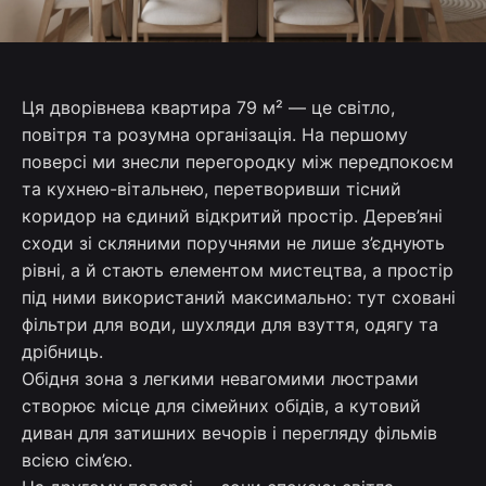
Ця дворівнева квартира 79 м² — це світло,
повітря та розумна організація. На першому
поверсі ми знесли перегородку між передпокоєм
та кухнею-вітальнею, перетворивши тісний
коридор на єдиний відкритий простір. Дерев’яні
сходи зі скляними поручнями не лише з’єднують
рівні, а й стають елементом мистецтва, а простір
під ними використаний максимально: тут сховані
фільтри для води, шухляди для взуття, одягу та
дрібниць.
Обідня зона з легкими невагомими люстрами
створює місце для сімейних обідів, а кутовий
диван для затишних вечорів і перегляду фільмів
всією сім’єю.