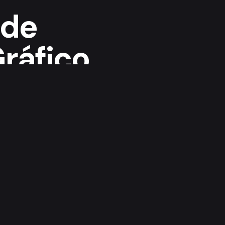
 de
ráfico