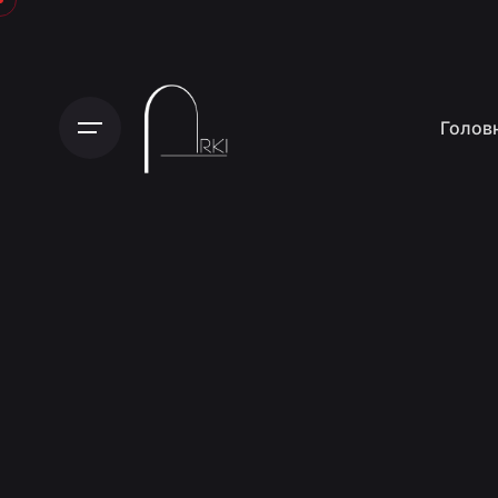
Голов
Get Started