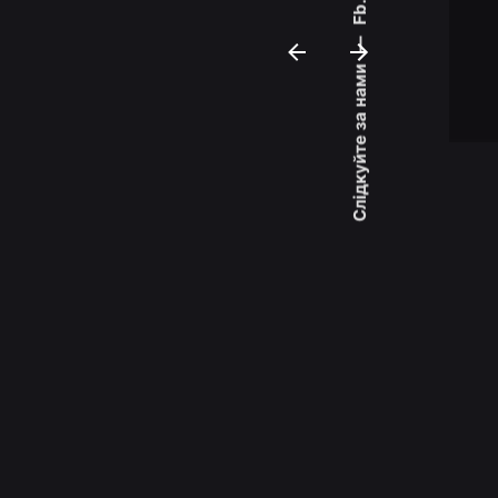
Fb.
—
Слідкуйте за нами