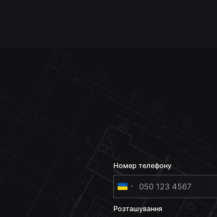
Номер телефону
U
k
Розташування
r