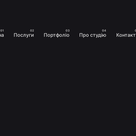
на
Послуги
Портфоліо
Про студію
Контакт