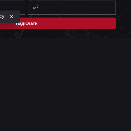
icy
Надіслати
КОНТАКТИ
Академіка Зелінського, 204, Київ
arki-design@gmail.com
+380 50 135 63 08
Телеграмм