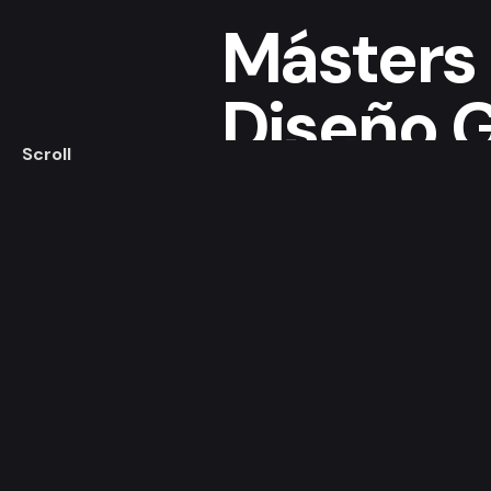
Másters
Diseño G
Scroll
Get Started