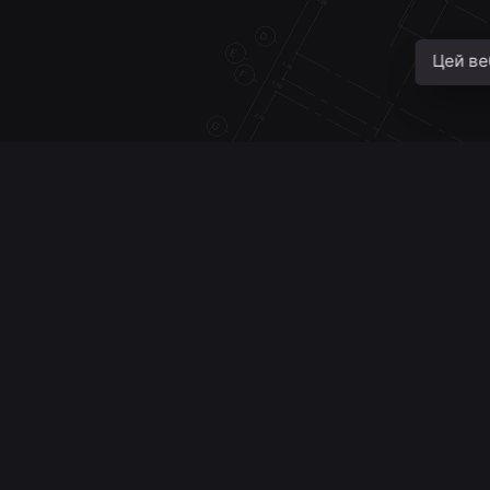
Цей ве
Putting our focus on changing
the way people think
of mobil
JQ Shop 
Website
ПОСЛУ
Консультац
Дизайн інт
Підбір об’є
Пн-Пт 09:00 — 20:00
Get Started
Сб-Нд: за домовленістю
Замір
Авторський