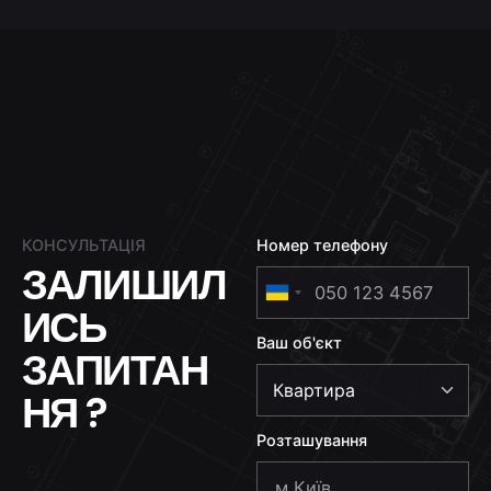
КОНСУЛЬТАЦІЯ
Номер телефону
ЗАЛИШИЛ
U
ИСЬ
k
Ваш об'єкт
r
ЗАПИТАН
a
НЯ ?
i
n
Розташування
e
+