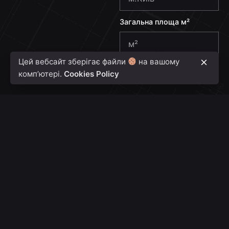
3
Загальна площа м²
8
0
Цей вебсайт зберігає файли
на вашому
Надіслати
комп’ютері.
Cookies Policy