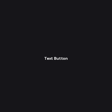
Text Button