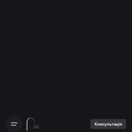
Консультація