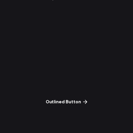
Outlined Button